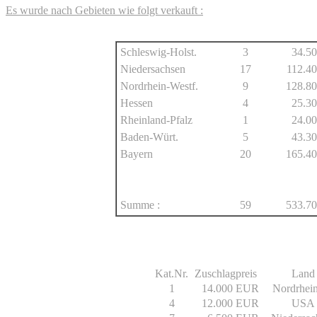
Es wurde nach Gebieten wie folgt verkauft :
Schleswig-Holst.
3
34.5
Niedersachsen
17
112.4
Nordrhein-Westf.
9
128.8
Hessen
4
25.3
Rheinland-Pfalz
1
24.0
Baden-Würt.
5
43.3
Bayern
20
165.4
Summe :
59
533.7
Kat.Nr.
Zuschlagpreis
Land
1
14.000 EUR
Nordrhei
4
12.000 EUR
USA